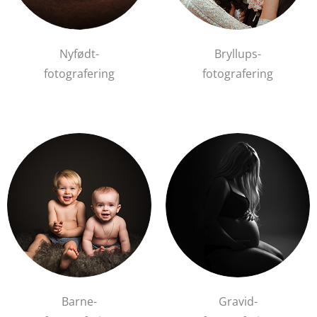
Nyfødt-
Bryllups-
fotografering
fotografering
Barne-
Gravid-